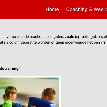
Home
Coaching & Weer
onen verschillende reacties op angsten, zoals bij: faalangst, onz
het risico om gepest te worden of geen eigenwaarde hebben vrij g
straining"