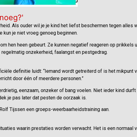
enoeg?'
eid. Als ouder wil je je kind het liefst beschermen tegen alles wat
e kun je niet vroeg genoeg beginnen.
r om hen heen gebeurt. Ze kunnen negatief reageren op prikkels 
 regelmatig onzekerheid, faalangst en pestgedrag.
iële definitie luidt: “Iemand wordt getreiterd of is het mikpunt van
erricht door één of meerdere personen.”
drietig, eenzaam, onzeker of bang voelen. Niet ieder kind durft 
ntdek je pas later dat pesten de oorzaak is.
olf Tijssen een groeps-weerbaarheidstraining aan.
ituaties waarin prestaties worden verwacht. Het is een normaal v